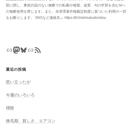
部に関し、事前許諾のない無断での転載や複製、改変、AIの学習を含むAIへ
の無断使用を禁じます。また、未管理著作物裁定制度に基づいた利用の一切
をお断りします。 SNSなど連絡先→ https://lit.link/mukudoridou
リンク
Mastodon
Bluesky
リンク
RSS フィード
最近の投稿
思い立ったが
今週のいろいろ
掃除
換毛期、貧しさ、エアコン