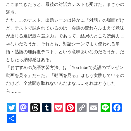
ここまできたらと、最後の対話力テストも受けた。まさかの
満点。
ただ、このテスト、出題シーンは確かに「対話」の場面だけ
ど、テストで試されているのは「会話の流れをふまえて意味
が通じる選択肢を選ぶ力」であって、結局のところ読解力じ
ゃないだろうか。それとも、対話シーンでよく使われる単
語・熟語の理解度テスト、という意味あいなのだろうか。だ
としたら納得感はある。
「おすすめの英語学習方法」は「YouTubeで英語のプレゼン
動画を見る」だった。「動画を見る」はもう実践しているの
だけど、全然聞き取れないんだよな……それはどうした
ら……。
T
M
T
T
P
Pi
C
E
Li
F
wi
a
hr
u
o
nt
o
m
n
a
共
tt
st
e
m
ck
er
p
ail
e
c
有