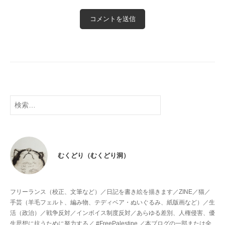
検
索:
むくどり（むくどり洞）
フリーランス（校正、文筆など）／日記を書き絵を描きます／ZINE／猫／
手芸（羊毛フェルト、編み物、テディベア・ぬいぐるみ、紙版画など）／生
活（政治）／戦争反対／インボイス制度反対／あらゆる差別、人権侵害、優
生思想に抗うために努力する／ #FreePalestine ／本ブログの一部または全