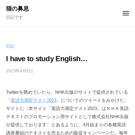
ュ
コ
ー
猫の鼻息
ン
メ
日記です
ニ
テ
ュ
ー
ン
ツ
へ
日記
ス
I have to study English…
キ
ッ
2023年4月6日
b
/
プ
y
0
む
件
Twitterを眺めていたら、NHK出版のサイトで提供されている
く
の
「
英語力測定テスト2023
」についてのツイートをみかけた。
ど
コ
り
メ
サイトに〈本サイト「英語力測定テスト2023」はＮＨＫ英語
ン
テキストのプロモーション用サイトとして株式会社NHK出版
ト
が提供しております〉とあるように、4月始まりの各種英語
講座番組のテキストを売るための販促キャンペーンだ。毎年