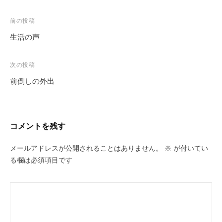
er
o
a
bl
et
e
y
e
d
d
r
st
Li
b
投
前の投稿
o
s
n
o
稿
生活の声
ナ
n
k
o
ビ
次の投稿
k
ゲ
前倒しの外出
ー
シ
ョ
コメントを残す
ン
メールアドレスが公開されることはありません。
※
が付いてい
る欄は必須項目です