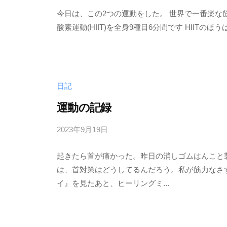
y
0
今日は、この2つの運動をした。 世界で一番楽な筋
む
件
酸素運動(HIIT)を全身9種目6分間です HIITの
く
の
ど
コ
り
メ
ン
ト
日記
運動の記録
2023年9月19日
b
/
y
0
起きたら首が痛かった。昨日の消しゴムはんこと
む
件
は、首対策はどうしてるんだろう。私が筋力なさす
く
の
イ』を見たあと、ヒーリングミ...
ど
コ
り
メ
ン
ト