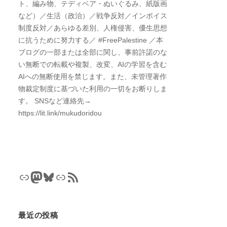
ト、編み物、テディベア・ぬいぐるみ、紙版画
など）／生活（政治）／戦争反対／インボイス
制度反対／あらゆる差別、人権侵害、優生思想
に抗うために努力する／ #FreePalestine ／本
ブログの一部または全部に関し、事前許諾のな
い無断での転載や複製、改変、AIの学習を含む
AIへの無断使用を禁じます。また、未管理著作
物裁定制度に基づいた利用の一切をお断りしま
す。 SNSなど連絡先→
https://lit.link/mukudoridou
リンク
Mastodon
Bluesky
リンク
RSS フィード
最近の投稿