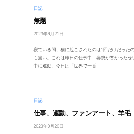
日記
無題
2023年9月21日
b
/
y
0
寝ている間、猫に起こされたのは1回だけだった
む
件
も痛い。これは昨日の仕事中、姿勢が悪かったせ
く
の
中に運動。今日は「世界で一番...
ど
コ
り
メ
ン
ト
日記
仕事、運動、ファンアート、羊毛
2023年9月20日
b
/