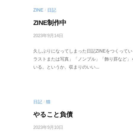
ZINE
日記
/
ZINE制作中
2023年9月14日
b
/
y
0
久しぶりになってしまった日記ZINEをつくって
む
件
ラストまたは写真」「ノンブル」「飾り罫など」
く
の
いる。というか、収まりのいい...
ど
コ
り
メ
ン
ト
日記
猫
/
やること負債
2023年9月10日
b
/