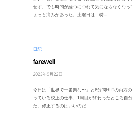
せず。でも時間が経つにつれて気にならなくなっ
く
の
ょっと痛みがあった。土曜日は、特...
ど
コ
り
メ
ン
ト
日記
farewell
2023年9月22日
b
/
y
0
今日は「世界で一番楽な〜」と6分間HIITの両
む
件
っている校正の仕事、1周目が終わったところ自
く
の
た。修正するのはいいのだ...
ど
コ
り
メ
ン
ト