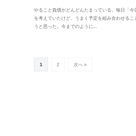
y
0
やること負債がどんどんたまっている。毎日「今
む
件
を考えていたけど、うまく予定を組み合わせること
く
の
うと思った。今までのように...
ど
コ
り
メ
ン
ト
投
1
2
次へ »
稿
の
ペ
ー
ジ
送
り