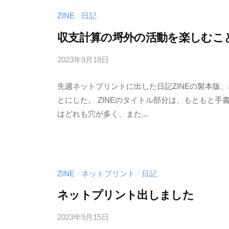
ZINE
日記
/
収支計算の埒外の活動を楽しむこ
2023年9月18日
b
/
y
0
先週ネットプリントに出した日記ZINEの製本版
む
件
とにした。 ZINEのタイトル部分は、もともと
く
の
はどれも穴が多く、また...
ど
コ
り
メ
ン
ト
ZINE
ネットプリント
日記
/
/
ネットプリント出しました
2023年9月15日
b
/