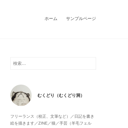
ホーム
サンプルページ
検
索:
むくどり（むくどり洞）
フリーランス（校正、文筆など）／日記を書き
絵を描きます／ZINE／猫／手芸（羊毛フェル