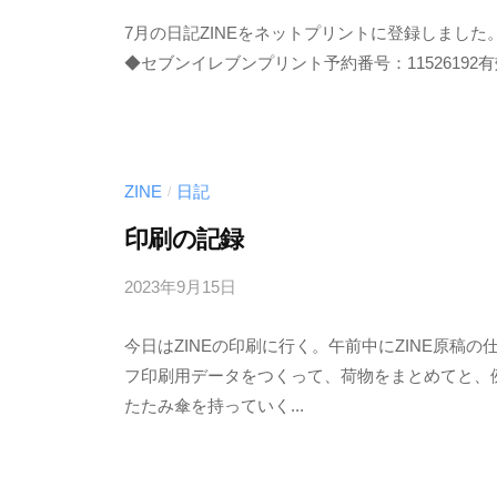
y
0
7月の日記ZINEをネットプリントに登録しまし
む
件
◆セブンイレブンプリント予約番号：11526192有効期限
く
の
ど
コ
り
メ
ン
ト
ZINE
日記
/
印刷の記録
2023年9月15日
b
/
y
0
今日はZINEの印刷に行く。午前中にZINE原稿の
む
件
フ印刷用データをつくって、荷物をまとめてと、
く
の
たたみ傘を持っていく...
ど
コ
り
メ
ン
ト