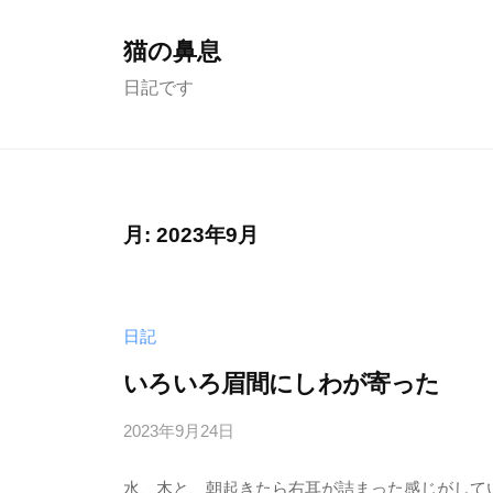
コ
ン
猫の鼻息
テ
日記です
ン
ツ
へ
ス
月:
2023年9月
キ
ッ
プ
日記
いろいろ眉間にしわが寄った
2023年9月24日
b
/
y
0
水、木と、朝起きたら右耳が詰まった感じがして
む
件