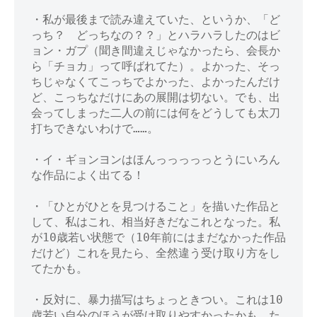
・私が最後まで読み違えていた、というか、「ど
っち？　どっちなの？？」とハラハラしたのはビ
ョン・ガプ（聞き間違えじゃなかったら、会長か
ら「チョカ」って呼ばれてた）。よかった、そっ
ちじゃなくてこっちでよかった、よかったんだけ
ど、こっちなだけにあの展開は切ない。でも、出
会ってしまった二人の前には何をどうしても太刀
打ちできないわけで……。

・イ・ギョンヨンはほんっっっっっとうにいろん
な作品によく出てる！

・「ひとがひとを見つけること」を描いた作品と
して、私はこれ、相当好きだなこれとなった。私
が10歳若い状態で（10年前にはまだなかった作品
だけど）これを見たら、全然違う受け取り方をし
てたかも。

・反対に、暴力描写はちょっときつい。これは10
歳若い自分のほうが受け取りやすかったかも。た