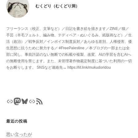
むくどり（むくどり洞）
フリーランス（校正、文筆など）／日記を書き絵を描きます／ZINE／猫／
手芸（羊毛フェルト、編み物、テディベア・ぬいぐるみ、紙版画など）／生
活（政治）／戦争反対／インボイス制度反対／あらゆる差別、人権侵害、優
生思想に抗うために努力する／ #FreePalestine ／本ブログの一部または全
部に関し、事前許諾のない無断での転載や複製、改変、AIの学習を含むAIへ
の無断使用を禁じます。また、未管理著作物裁定制度に基づいた利用の一切
をお断りします。 SNSなど連絡先→ https://lit.link/mukudoridou
リンク
Mastodon
Bluesky
リンク
RSS フィード
最近の投稿
思い立ったが