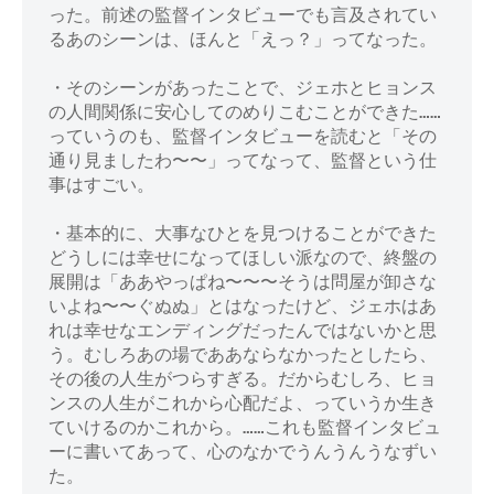
った。前述の監督インタビューでも言及されてい
るあのシーンは、ほんと「えっ？」ってなった。

・そのシーンがあったことで、ジェホとヒョンス
の人間関係に安心してのめりこむことができた……
っていうのも、監督インタビューを読むと「その
通り見ましたわ〜〜」ってなって、監督という仕
事はすごい。

・基本的に、大事なひとを見つけることができた
どうしには幸せになってほしい派なので、終盤の
展開は「ああやっぱね〜〜〜そうは問屋が卸さな
いよね〜〜ぐぬぬ」とはなったけど、ジェホはあ
れは幸せなエンディングだったんではないかと思
う。むしろあの場でああならなかったとしたら、
その後の人生がつらすぎる。だからむしろ、ヒョ
ンスの人生がこれから心配だよ、っていうか生き
ていけるのかこれから。……これも監督インタビュ
ーに書いてあって、心のなかでうんうんうなずい
た。
