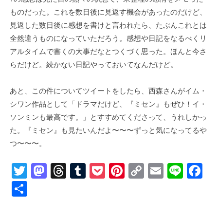
ものだった。これを数日後に見返す機会があったのだけど、
見返した数日後に感想を書けと言われたら、たぶんこれとは
全然違うものになっていただろう。感想や日記をなるべくリ
アルタイムで書くの大事だなとつくづく思った。ほんと今さ
らだけど。続かない日記やっておいてなんだけど。
あと、この件についてツイートをしたら、西森さんがイム・
シワン作品として「ドラマだけど、『ミセン』もぜひ！イ・
ソンミンも最高です。」とすすめてくださって、うれしかっ
た。『ミセン』も見たいんだよ〜〜〜ずっと気になってるや
つ〜〜〜。
T
M
T
T
P
Pi
C
E
Li
F
wi
a
hr
u
o
nt
o
m
n
a
共
tt
st
e
m
ck
er
p
ail
e
c
有
er
o
a
bl
et
e
y
e