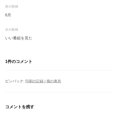
d
d
r
st
Li
b
投
前の投稿
o
s
n
o
稿
6月
ナ
n
k
o
ビ
次の投稿
k
ゲ
いい番組を見た
ー
シ
ョ
1件のコメント
ン
ピンバック:
印刷の記録 | 猫の鼻息
コメントを残す