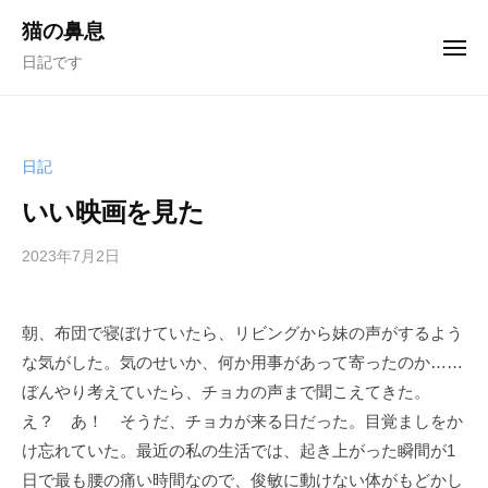
ュ
コ
ー
猫の鼻息
ン
メ
日記です
ニ
テ
ュ
ー
ン
ツ
へ
日記
ス
いい映画を見た
キ
ッ
2023年7月2日
b
/
プ
y
1
む
件
朝、布団で寝ぼけていたら、リビングから妹の声がするよう
く
の
な気がした。気のせいか、何か用事があって寄ったのか……
ど
コ
り
メ
ぼんやり考えていたら、チョカの声まで聞こえてきた。
ン
え？ あ！ そうだ、チョカが来る日だった。目覚ましをか
ト
け忘れていた。最近の私の生活では、起き上がった瞬間が1
日で最も腰の痛い時間なので、俊敏に動けない体がもどかし