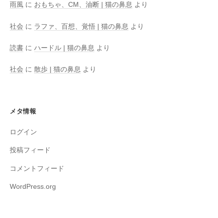
雨風
に
おもちゃ、CM、油断 | 猫の鼻息
より
社会
に
ラファ、百想、覚悟 | 猫の鼻息
より
読書
に
ハードル | 猫の鼻息
より
社会
に
散歩 | 猫の鼻息
より
メタ情報
ログイン
投稿フィード
コメントフィード
WordPress.org