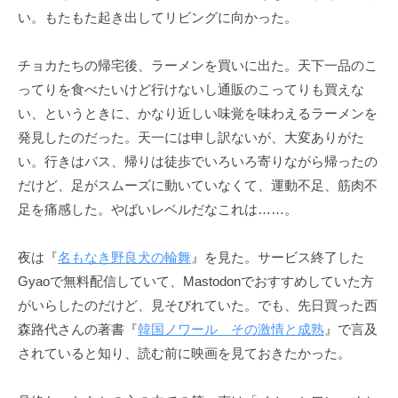
い。もたもた起き出してリビングに向かった。
チョカたちの帰宅後、ラーメンを買いに出た。天下一品のこ
ってりを食べたいけど行けないし通販のこってりも買えな
い、というときに、かなり近しい味覚を味わえるラーメンを
発見したのだった。天一には申し訳ないが、大変ありがた
い。行きはバス、帰りは徒歩でいろいろ寄りながら帰ったの
だけど、足がスムーズに動いていなくて、運動不足、筋肉不
足を痛感した。やばいレベルだなこれは……。
夜は『
名もなき野良犬の輪舞
』を見た。サービス終了した
Gyaoで無料配信していて、Mastodonでおすすめしていた方
がいらしたのだけど、見そびれていた。でも、先日買った西
森路代さんの著書『
韓国ノワール その激情と成熟
』で言及
されていると知り、読む前に映画を見ておきたかった。