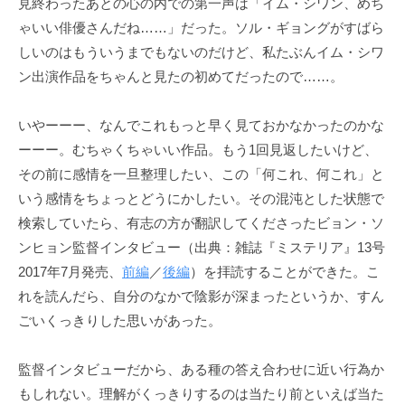
見終わったあとの心の内での第一声は「イム・シワン、めち
ゃいい俳優さんだね……」だった。ソル・ギョングがすばら
しいのはもういうまでもないのだけど、私たぶんイム・シワ
ン出演作品をちゃんと見たの初めてだったので……。
いやーーー、なんでこれもっと早く見ておかなかったのかな
ーーー。むちゃくちゃいい作品。もう1回見返したいけど、
その前に感情を一旦整理したい、この「何これ、何これ」と
いう感情をちょっとどうにかしたい。その混沌とした状態で
検索していたら、有志の方が翻訳してくださったビョン・ソ
ンヒョン監督インタビュー（出典：雑誌『ミステリア』13号
2017年7月発売、
前編
／
後編
）を拝読することができた。こ
れを読んだら、自分のなかで陰影が深まったというか、すん
ごいくっきりした思いがあった。
監督インタビューだから、ある種の答え合わせに近い行為か
もしれない。理解がくっきりするのは当たり前といえば当た