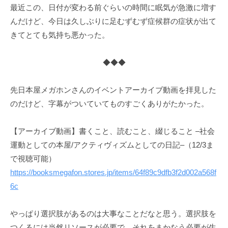
最近この、日付が変わる前ぐらいの時間に眠気が急激に増す
んだけど、今日は久しぶりに足むずむず症候群の症状が出て
きてとても気持ち悪かった。
◆◆◆
先日本屋メガホンさんのイベントアーカイブ動画を拝見した
のだけど、字幕がついていてものすごくありがたかった。
【アーカイブ動画】書くこと、読むこと、綴じること –社会
運動としての本屋/アクティヴィズムとしての日記–（12/3ま
で視聴可能）
https://booksmegafon.stores.jp/items/64f89c9dfb3f2d002a568f
6c
やっぱり選択肢があるのは大事なことだなと思う。選択肢を
つくるには当然リソースが必要で、それをまかなう必要が生