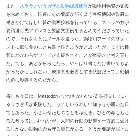
また、
スララというガザの動物保護団体
が動物用物資の支援
を求めており、国連にその要請が届くよう各種機関や政府に
働きかけてほしい旨の動画投稿を行っている。スララの方が
要請送付先アドレスと要請文面例をまとめてくださっていた
ので、それをもとにメールを送った。動物用フードのリクエ
ストに療法食のことも書き添えようかと思ったが、まずは種
類にかかわらずフードが支援されることが重要かと考え直し
た。でも、あとから考えたら、やっぱり書くだけ書いてもよ
かったかもしれない。療法食を必要とする状態だって、動物
の命に影響するのだから。
折しも今日は、Mastodonでいつもかわいい姿を拝見してい
るうさぎ氏が退院した、うれしいうれしい知らせが届いた日
でもあった。小さい命たちのことを考える。ひとの命ももち
ろん奪ってはいけないが、人間の行動の影響を一方的に受け
るしかない動物の命も守る責任がある。どうか要請が届きま