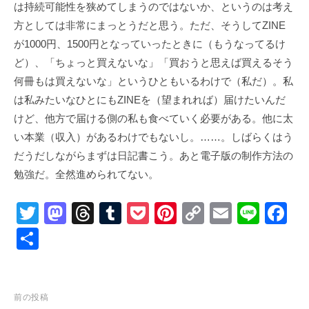
は持続可能性を狭めてしまうのではないか、というのは考え
方としては非常にまっとうだと思う。ただ、そうしてZINE
が1000円、1500円となっていったときに（もうなってるけ
ど）、「ちょっと買えないな」「買おうと思えば買えるそう
何冊もは買えないな」というひともいるわけで（私だ）。私
は私みたいなひとにもZINEを（望まれれば）届けたいんだ
けど、他方で届ける側の私も食べていく必要がある。他に太
い本業（収入）があるわけでもないし。……。しばらくはう
だうだしながらまずは日記書こう。あと電子版の制作方法の
勉強だ。全然進められてない。
T
M
T
T
P
Pi
C
E
Li
F
wi
a
hr
u
o
nt
o
m
n
a
共
tt
st
e
m
ck
er
p
ail
e
c
有
er
o
a
bl
et
e
y
e
d
d
r
st
Li
b
投
前の投稿