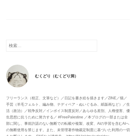
検
索:
むくどり（むくどり洞）
フリーランス（校正、文筆など）／日記を書き絵を描きます／ZINE／猫／
手芸（羊毛フェルト、編み物、テディベア・ぬいぐるみ、紙版画など）／生
活（政治）／戦争反対／インボイス制度反対／あらゆる差別、人権侵害、優
生思想に抗うために努力する／ #FreePalestine ／本ブログの一部または全
部に関し、事前許諾のない無断での転載や複製、改変、AIの学習を含むAIへ
の無断使用を禁じます。また、未管理著作物裁定制度に基づいた利用の一切