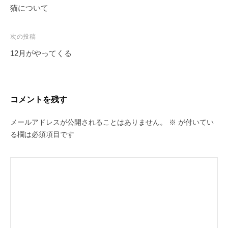
o
s
n
o
稿
猫について
ナ
n
k
o
ビ
次の投稿
k
ゲ
12月がやってくる
ー
シ
ョ
コメントを残す
ン
メールアドレスが公開されることはありません。
※
が付いてい
る欄は必須項目です