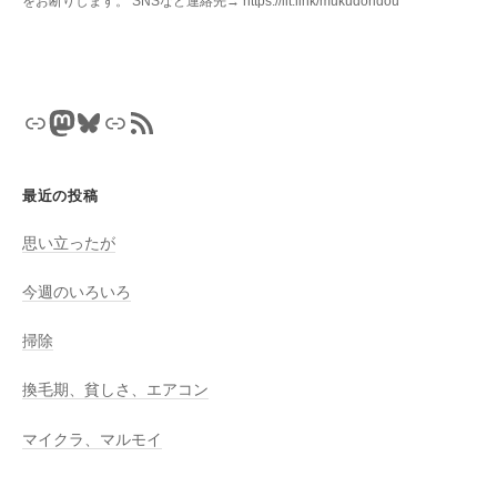
をお断りします。 SNSなど連絡先→ https://lit.link/mukudoridou
リンク
Mastodon
Bluesky
リンク
RSS フィード
最近の投稿
思い立ったが
今週のいろいろ
掃除
換毛期、貧しさ、エアコン
マイクラ、マルモイ