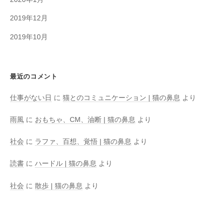
2019年12月
2019年10月
最近のコメント
仕事がない日
に
猫とのコミュニケーション | 猫の鼻息
より
雨風
に
おもちゃ、CM、油断 | 猫の鼻息
より
社会
に
ラファ、百想、覚悟 | 猫の鼻息
より
読書
に
ハードル | 猫の鼻息
より
社会
に
散歩 | 猫の鼻息
より