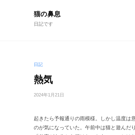
コ
ン
猫の鼻息
テ
日記です
ン
ツ
へ
ス
日記
キ
ッ
熱気
プ
2024年1月21日
b
/
y
0
む
件
起きたら予報通りの雨模様。しかし温度は
く
の
ど
コ
のが気になっていた。午前中は猫と遊んだり