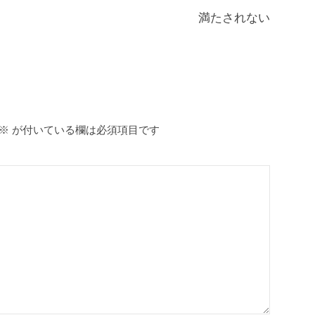
b
満たされない
o
o
k
※
が付いている欄は必須項目です