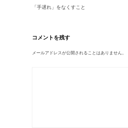
d
d
r
st
Li
稿
「手遅れ」をなくすこと
o
s
n
ナ
n
k
ビ
ゲ
コメントを残す
ー
メールアドレスが公開されることはありません。
シ
ョ
ン