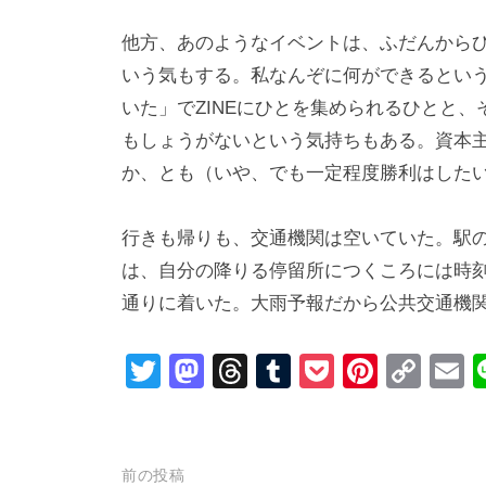
他方、あのようなイベントは、ふだんから
いう気もする。私なんぞに何ができるという
いた」でZINEにひとを集められるひとと
もしょうがないという気持ちもある。資本
か、とも（いや、でも一定程度勝利はした
行きも帰りも、交通機関は空いていた。駅
は、自分の降りる停留所につくころには時
通りに着いた。大雨予報だから公共交通機
T
M
T
T
P
Pi
C
wi
a
hr
u
o
nt
o
tt
st
e
m
ck
er
p
a
er
o
a
bl
et
e
y
投
前の投稿