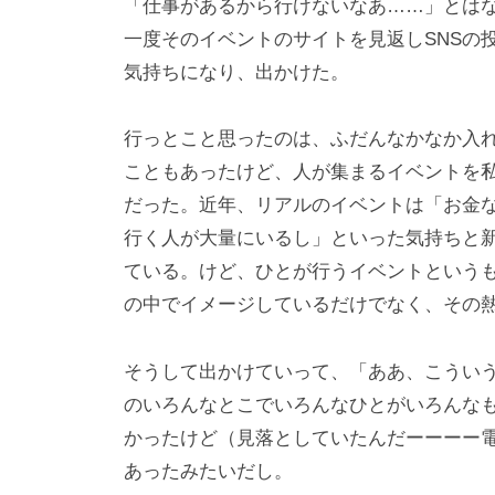
り
メ
「仕事があるから行けないなあ……」とは
ン
一度そのイベントのサイトを見返しSNSの
ト
気持ちになり、出かけた。
行っとこと思ったのは、ふだんなかなか入
こともあったけど、人が集まるイベントを
だった。近年、リアルのイベントは「お金
行く人が大量にいるし」といった気持ちと
ている。けど、ひとが行うイベントという
の中でイメージしているだけでなく、その
そうして出かけていって、「ああ、こうい
のいろんなとこでいろんなひとがいろんな
かったけど（見落としていたんだーーーー
あったみたいだし。