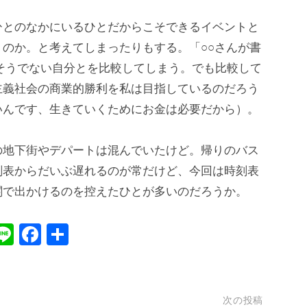
ひとのなかにいるひとだからこそできるイベントと
のか。と考えてしまったりもする。「○○さんが書
、そうでない自分とを比較してしまう。でも比較して
主義社会の商業的勝利を私は目指しているのだろう
いんです、生きていくためにお金は必要だから）。
の地下街やデパートは混んでいたけど。帰りのバス
刻表からだいぶ遅れるのが常だけど、今回は時刻表
関で出かけるのを控えたひとが多いのだろうか。
E
Li
F
共
m
n
a
有
il
e
c
e
次の投稿