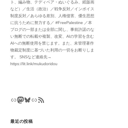
ト、編み物、テディベア・ぬいぐるみ、紙版画
など）／生活（政治）／戦争反対／インボイス
制度反対／あらゆる差別、人権侵害、優生思想
に抗うために努力する／ #FreePalestine ／本
ブログの一部または全部に関し、事前許諾のな
い無断での転載や複製、改変、AIの学習を含む
AIへの無断使用を禁じます。また、未管理著作
物裁定制度に基づいた利用の一切をお断りしま
す。 SNSなど連絡先→
https://lit.link/mukudoridou
リンク
Mastodon
Bluesky
リンク
RSS フィード
最近の投稿