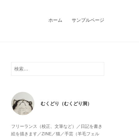
ホーム
サンプルページ
検
索:
むくどり（むくどり洞）
フリーランス（校正、文筆など）／日記を書き
絵を描きます／ZINE／猫／手芸（羊毛フェル