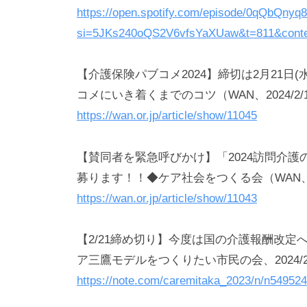
https://open.spotify.com/episode/0qQbQny
si=5JKs240oQS2V6vfsYaXUaw&t=811&contex
【介護保険パブコメ2024】締切は2月21
コメにいき着くまでのコツ（WAN、2024/2/
https://wan.or.jp/article/show/11045
【賛同者を緊急呼びかけ】「2024訪問介
募ります！！◆ケア社会をつくる会（WAN、202
https://wan.or.jp/article/show/11043
【2/21締め切り】今度は国の介護報酬改
ア三鷹モデルをつくりたい市民の会、2024/2
https://note.com/caremitaka_2023/n/n54952