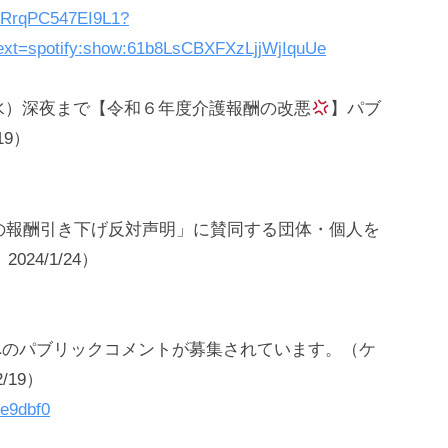
q8RrqPC547EI9L1?
t=spotify:show:61b8LsCBXFXzLjjWjIquUe
日(水）深夜まで【令和６年度介護報酬の改悪
】パブ
19）
護の報酬引き下げ反対声明」に賛同する団体・個人を
4/1/24）
定へのパブリックコメントが募集されています。（ケ
/19）
4e9dbf0