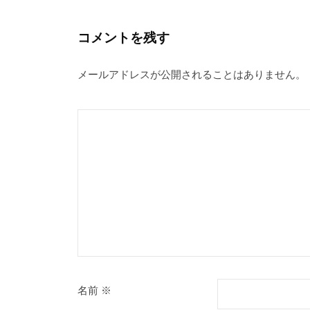
n
k
ビ
ゲ
コメントを残す
ー
メールアドレスが公開されることはありません。
シ
ョ
ン
名前
※