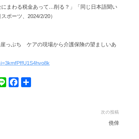
金にまわる税金あって…削る？」「同じ日本語聞い
ーツ、2024/2/20）
険は崖っぷち ケアの現場から介護保険の望ましいあ
?si=3kmfPffU1S4hvo8k
E
Li
F
共
m
n
a
有
il
e
c
e
次の投稿
b
僥倖
o