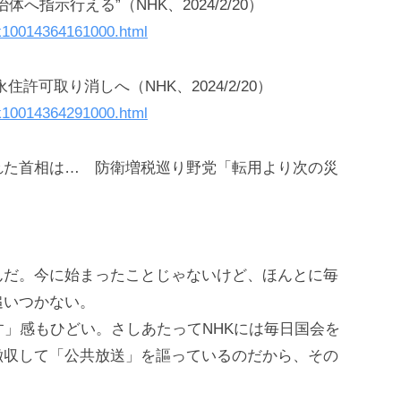
指示行える”（NHK、2024/2/20）
/k10014364161000.html
可取り消しへ（NHK、2024/2/20）
/k10014364291000.html
れた首相は… 防衛増税巡り野党「転用より次の災
んだ。今に始まったことじゃないけど、ほんとに毎
追いつかない。
す」感もひどい。さしあたってNHKには毎日国会を
徴収して「公共放送」を謳っているのだから、その