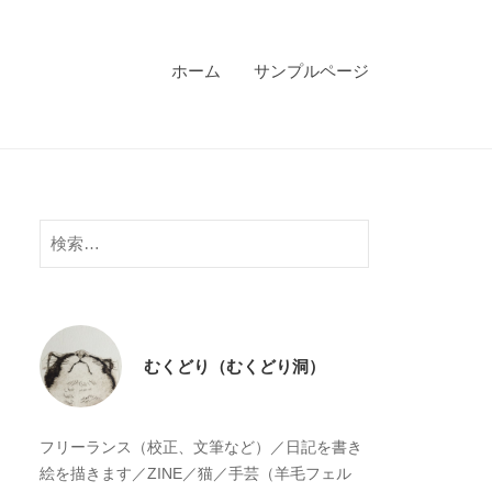
ホーム
サンプルページ
検
索:
むくどり（むくどり洞）
フリーランス（校正、文筆など）／日記を書き
絵を描きます／ZINE／猫／手芸（羊毛フェル