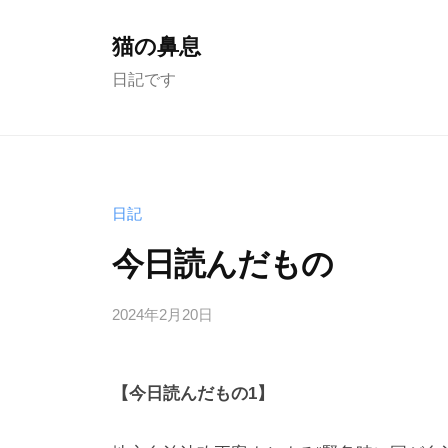
コ
ン
猫の鼻息
テ
日記です
ン
ツ
へ
ス
日記
キ
ッ
今日読んだもの
プ
2024年2月20日
b
/
y
0
む
件
【今日読んだもの1】
く
の
ど
コ