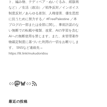
ト、編み物、テディベア・ぬいぐるみ、紙版画
など）／生活（政治）／戦争反対／インボイス
制度反対／あらゆる差別、人権侵害、優生思想
に抗うために努力する／ #FreePalestine ／本
ブログの一部または全部に関し、事前許諾のな
い無断での転載や複製、改変、AIの学習を含む
AIへの無断使用を禁じます。また、未管理著作
物裁定制度に基づいた利用の一切をお断りしま
す。 SNSなど連絡先→
https://lit.link/mukudoridou
リンク
Mastodon
Bluesky
リンク
RSS フィード
最近の投稿