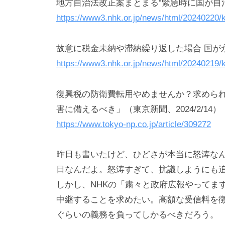
り
メ
地方自治法改正案まとまる“緊急時に国が自治体へ
ン
https://www3.nhk.or.jp/news/html/20240220
ト
故意に税金未納や滞納繰り返した場合 国が永住許
https://www3.nhk.or.jp/news/html/20240219
復興税の防衛費転用やめませんか？求めら
害に備えるべき」（東京新聞、2024/2/14）
https://www.tokyo-np.co.jp/article/309272
昨日も書いたけど、ひどさが本当に怒涛な
日なんだよ。怒涛すぎて、抗議しようにも
しかし、NHKの「粛々と政府広報やってま
中継することを求めたい。高額な受信料を
ぐらいの義務を負ってしかるべきだろう。